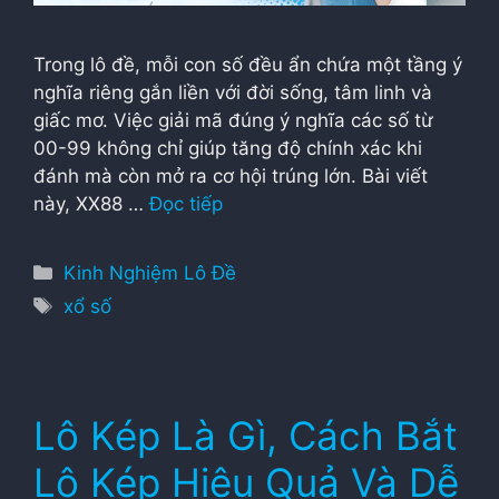
Trong lô đề, mỗi con số đều ẩn chứa một tầng ý
nghĩa riêng gắn liền với đời sống, tâm linh và
giấc mơ. Việc giải mã đúng ý nghĩa các số từ
00-99 không chỉ giúp tăng độ chính xác khi
đánh mà còn mở ra cơ hội trúng lớn. Bài viết
này, XX88 …
Đọc tiếp
Danh
Kinh Nghiệm Lô Đề
mục
Thẻ
xổ số
Lô Kép Là Gì, Cách Bắt
Lô Kép Hiệu Quả Và Dễ