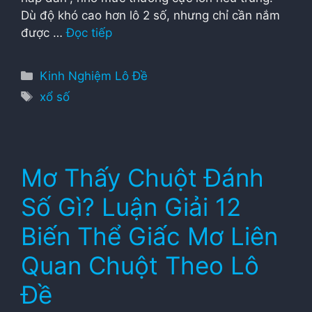
Dù độ khó cao hơn lô 2 số, nhưng chỉ cần nắm
được …
Đọc tiếp
Danh
Kinh Nghiệm Lô Đề
mục
Thẻ
xổ số
Mơ Thấy Chuột Đánh
Số Gì? Luận Giải 12
Biến Thể Giấc Mơ Liên
Quan Chuột Theo Lô
Đề