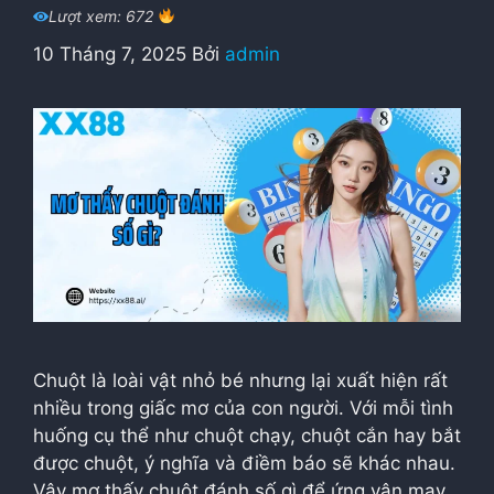
Lượt xem: 672
10 Tháng 7, 2025
Bởi
admin
Chuột là loài vật nhỏ bé nhưng lại xuất hiện rất
nhiều trong giấc mơ của con người. Với mỗi tình
huống cụ thể như chuột chạy, chuột cắn hay bắt
được chuột, ý nghĩa và điềm báo sẽ khác nhau.
Vậy mơ thấy chuột đánh số gì để ứng vận may,