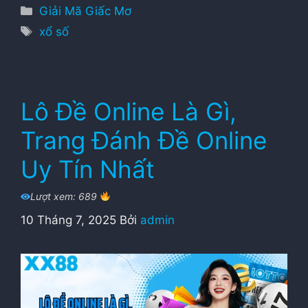
Danh
Giải Mã Giấc Mơ
mục
Thẻ
xổ số
Lô Đề Online Là Gì,
Trang Đánh Đề Online
Uy Tín Nhất
Lượt xem: 689
10 Tháng 7, 2025
Bởi
admin