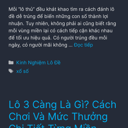
Mỗi “lô thủ” đều khát khao tìm ra cách đánh lô
đề dễ trúng để biến những con số thành lợi
nhuận. Tuy nhiên, không phải ai cũng biết rằng
mỗi vùng miền lại có cách tiếp cận khác nhau
để tối ưu hiệu quả. Có người trúng đều mỗi
ngày, có người mãi không …
Đọc tiếp
Danh
Kinh Nghiệm Lô Đề
mục
Thẻ
xổ số
Lô 3 Càng Là Gì? Cách
Chơi Và Mức Thưởng