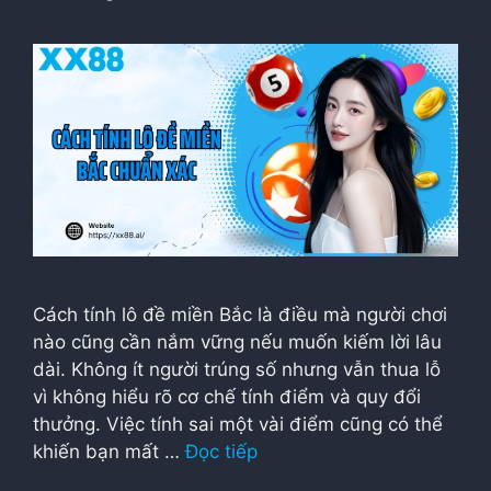
Cách tính lô đề miền Bắc là điều mà người chơi
nào cũng cần nắm vững nếu muốn kiếm lời lâu
dài. Không ít người trúng số nhưng vẫn thua lỗ
vì không hiểu rõ cơ chế tính điểm và quy đổi
thưởng. Việc tính sai một vài điểm cũng có thể
khiến bạn mất …
Đọc tiếp