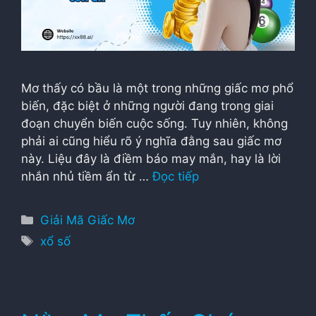
Mơ thấy có bầu là một trong những giấc mơ phổ
biến, đặc biệt ở những người đang trong giai
đoạn chuyển biến cuộc sống. Tuy nhiên, không
phải ai cũng hiểu rõ ý nghĩa đằng sau giấc mơ
này. Liệu đây là điềm báo may mắn, hay là lời
nhắn nhủ tiềm ẩn từ …
Đọc tiếp
Danh
Giải Mã Giấc Mơ
mục
Thẻ
xổ số