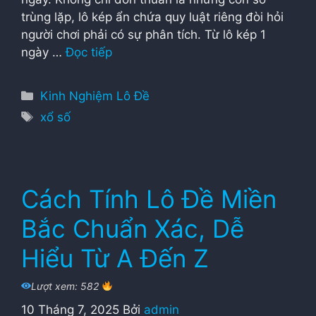
trùng lặp, lô kép ẩn chứa quy luật riêng đòi hỏi
người chơi phải có sự phân tích. Từ lô kép 1
ngày …
Đọc tiếp
Danh
Kinh Nghiệm Lô Đề
mục
Thẻ
xổ số
Cách Tính Lô Đề Miền
Bắc Chuẩn Xác, Dễ
Hiểu Từ A Đến Z
Lượt xem: 582
10 Tháng 7, 2025
Bởi
admin