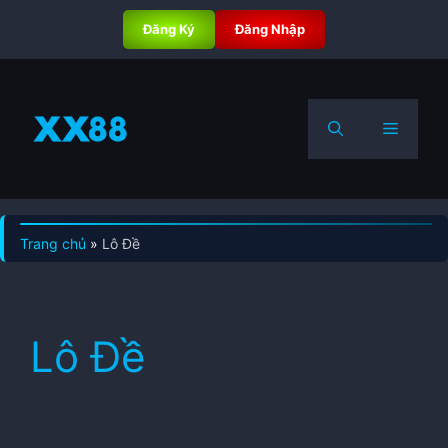
Chuyển
Đăng Ký
Đăng Nhập
đến
nội
dung
Menu
Trang chủ
»
Lô Đề
Lô Đề