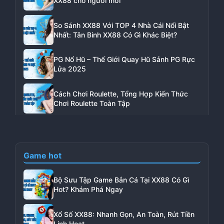
XX88 cho người mới
So Sánh XX88 Với TOP 4 Nhà Cái Nổi Bật
Nhất: Tân Binh XX88 Có Gì Khác Biệt?
PG Nổ Hũ – Thế Giới Quay Hũ Sảnh PG Rực
Lửa 2025
Cách Chơi Roulette, Tổng Hợp Kiến Thức
Chơi Roulette Toàn Tập
Game hot
Bộ Sưu Tập Game Bắn Cá Tại XX88 Có Gì
Hot? Khám Phá Ngay
Xổ Số XX88: Nhanh Gọn, An Toàn, Rút Tiền
Linh Hoạt