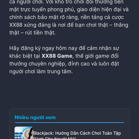
cả người chơi. Với kho trò chơi đổi thưởng tiền
mặt trực tuyến phong phú, giao diện hiện đại và
chính sách bảo mật rõ ràng, nền tảng cá cược
XX88 xứng đáng là nơi để bạn chơi thật – thắng
thật – rút tiền thật.
Hãy đăng ký ngay hôm nay để cảm nhận sự
khác biệt tại
XX88 Game
, thế giới game đổi
thưởng chuyên nghiệp, đỉnh cao và luôn đặt
người chơi làm trung tâm.
Nhiều người xem
Blackjack: Hướng Dẫn Cách Chơi Toàn Tập
Dành Cho Người Mới