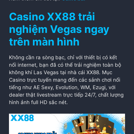
Casino XX88 trải
nghiệm Vegas ngay
trên màn hình
Không cần ra sòng bạc, chỉ với thiết bị có kết
nối internet, bạn đã có thể trải nghiệm toàn bộ
không khí Las Vegas tại nhà cái XX88. Mục
Casino trực tuyến mang đến các sảnh chơi nổi
tiếng như AE Sexy, Evolution, WM, Ezugi, với
dealer thật livestream trực tiếp 24/7, chất lượng
hình ảnh full HD sắc nét.