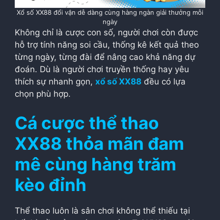
Xổ số XX88 đổi vận dễ dàng cùng hàng ngàn giải thưởng mỗi
ngày
Không chỉ là cược con số, người chơi còn được
hỗ trợ tính năng soi cầu, thống kê kết quả theo
từng ngày, từng đài để nâng cao khả năng dự
đoán. Dù là người chơi truyền thống hay yêu
thích sự nhanh gọn,
xổ số XX88
đều có lựa
chọn phù hợp.
Cá cược thể thao
XX88 thỏa mãn đam
mê cùng hàng trăm
kèo đỉnh
Thể thao luôn là sân chơi không thể thiếu tại