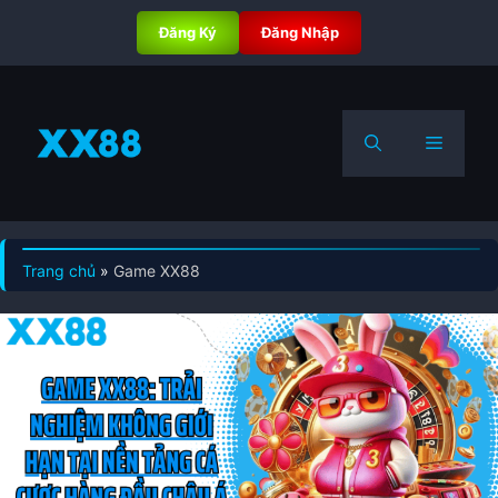
Chuyển
Đăng Ký
Đăng Nhập
đến
nội
dung
Menu
Trang chủ
»
Game XX88