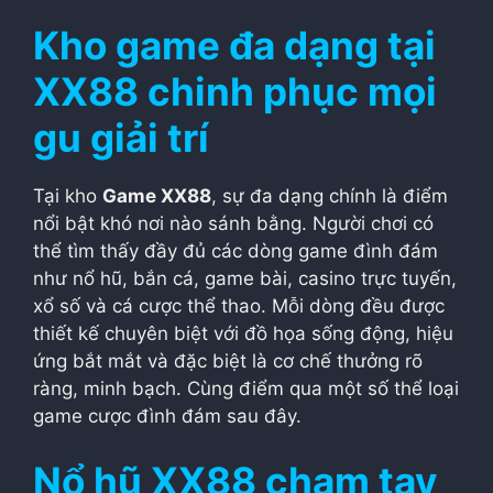
Kho game đa dạng tại
XX88 chinh phục mọi
gu giải trí
Tại kho
Game XX88
, sự đa dạng chính là điểm
nổi bật khó nơi nào sánh bằng. Người chơi có
thể tìm thấy đầy đủ các dòng game đình đám
như nổ hũ, bắn cá, game bài, casino trực tuyến,
xổ số và cá cược thể thao. Mỗi dòng đều được
thiết kế chuyên biệt với đồ họa sống động, hiệu
ứng bắt mắt và đặc biệt là cơ chế thưởng rõ
ràng, minh bạch. Cùng điểm qua một số thể loại
game cược đình đám sau đây.
Nổ hũ XX88 chạm tay