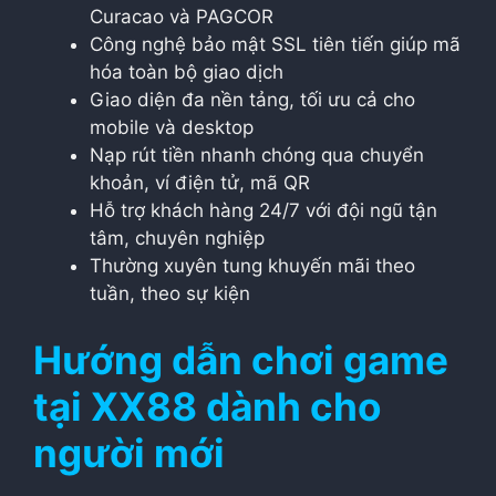
Curacao và PAGCOR
Công nghệ bảo mật SSL tiên tiến giúp mã
hóa toàn bộ giao dịch
Giao diện đa nền tảng, tối ưu cả cho
mobile và desktop
Nạp rút tiền nhanh chóng qua chuyển
khoản, ví điện tử, mã QR
Hỗ trợ khách hàng 24/7 với đội ngũ tận
tâm, chuyên nghiệp
Thường xuyên tung khuyến mãi theo
tuần, theo sự kiện
Hướng dẫn chơi game
tại XX88 dành cho
người mới