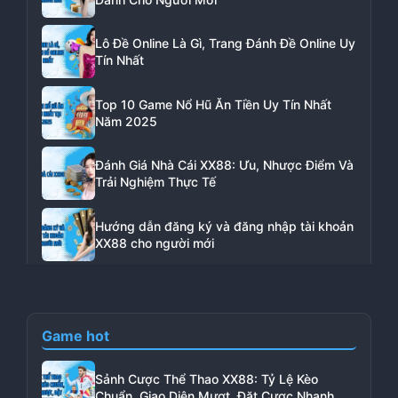
Lô Đề Online Là Gì, Trang Đánh Đề Online Uy
Tín Nhất
Top 10 Game Nổ Hũ Ăn Tiền Uy Tín Nhất
Năm 2025
Đánh Giá Nhà Cái XX88: Ưu, Nhược Điểm Và
Trải Nghiệm Thực Tế
Hướng dẫn đăng ký và đăng nhập tài khoản
XX88 cho người mới
Game hot
Sảnh Cược Thể Thao XX88: Tỷ Lệ Kèo
Chuẩn, Giao Diện Mượt, Đặt Cược Nhanh