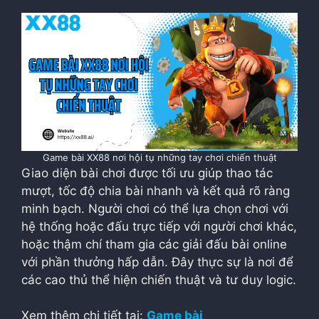
Game bài XX88 nơi hội tụ những tay chơi chiến thuật
Giao diện bài chơi được tối ưu giúp thao tác
mượt, tốc độ chia bài nhanh và kết quả rõ ràng
minh bạch. Người chơi có thể lựa chọn chơi với
hệ thống hoặc đấu trực tiếp với người chơi khác,
hoặc thậm chí tham gia các giải đấu bài online
với phần thưởng hấp dẫn. Đây thực sự là nơi để
các cao thủ thể hiện chiến thuật và tư duy logic.
Xem thêm chi tiết tại:
Game bài