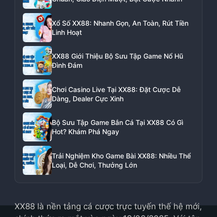
Xổ Số XX88: Nhanh Gọn, An Toàn, Rút Tiền
Linh Hoạt
XX88 Giới Thiệu Bộ Sưu Tập Game Nổ Hũ
Đình Đám
Chơi Casino Live Tại XX88: Đặt Cược Dễ
Dàng, Dealer Cực Xinh
Bộ Sưu Tập Game Bắn Cá Tại XX88 Có Gì
Hot? Khám Phá Ngay
Trải Nghiệm Kho Game Bài XX88: Nhiều Thể
Loại, Dễ Chơi, Thưởng Lớn
XX88 là nền tảng cá cược trực tuyến thế hệ mới,