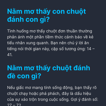
Nằm mơ thấy con chuột
đánh con gì?
Tình huống mơ thấy chuột đơn thuần thường
phản ánh một phần tiềm thức cảnh báo về kẻ
tiểu nhân xung quanh. Bạn nên chú ý lời ăn
tiếng nói thời gian này, cặp số tương ứng: 14 –
41.
Nằm mơ thấy chuột đánh
đề con gì?
Nếu giấc mơ mang tính sống động, bạn thấy rõ
chuột chạy hoặc phá phách, đây là dấu hiệu
của sự xáo trộn trong cuộc sống. Gợi ý đánh số:
27 – 72.