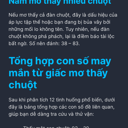
Nằm mơ thấy nhiều chuột
Nếu mơ thấy cả đàn chuột, đây là dấu hiệu của
áp lực tập thể hoặc bạn đang bị bủa vây bởi
những mối lo không tên. Tuy nhiên, nếu đàn
chuột không phá phách, lại là điềm báo tài lộc
bất ngờ. Số nên đánh: 38 – 83.
Tổng hợp con số may
mắn từ giấc mơ thấy
chuột
Sau khi phân tích 12 tình huống phổ biến, dưới
đây là bảng tổng hợp các con số đề liên quan,
giúp bạn dễ dàng tra cứu và thử vận: