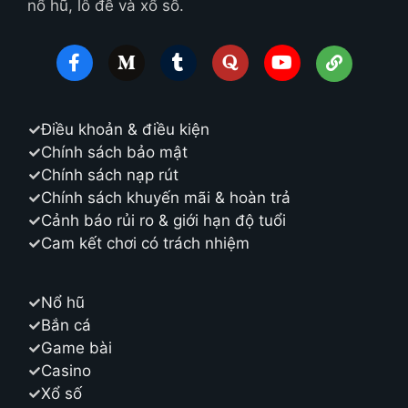
nổ hũ, lô đề và xổ số.
Điều khoản & điều kiện
Chính sách bảo mật
Chính sách nạp rút
Chính sách khuyến mãi & hoàn trả
Cảnh báo rủi ro & giới hạn độ tuổi
Cam kết chơi có trách nhiệm
Nổ hũ
Bắn cá
Game bài
Casino
Xổ số