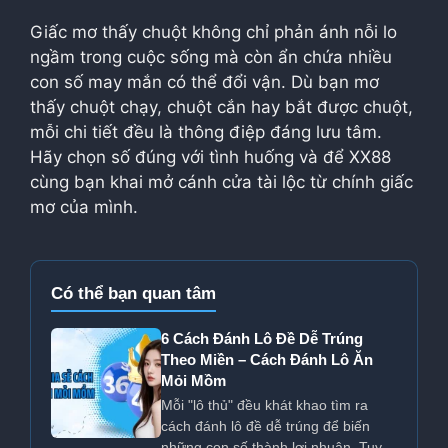
Giấc mơ thấy chuột không chỉ phản ánh nỗi lo
ngầm trong cuộc sống mà còn ẩn chứa nhiều
con số may mắn có thể đổi vận. Dù bạn mơ
thấy chuột chạy, chuột cắn hay bắt được chuột,
mỗi chi tiết đều là thông điệp đáng lưu tâm.
Hãy chọn số đúng với tình huống và để XX88
cùng bạn khai mở cánh cửa tài lộc từ chính giấc
mơ của mình.
Có thể bạn quan tâm
6 Cách Đánh Lô Đề Dễ Trúng
Theo Miền – Cách Đánh Lô Ăn
Mỏi Mồm
Mỗi "lô thủ" đều khát khao tìm ra
cách đánh lô đề dễ trúng để biến
những con số thành lợi nhuận. Tuy