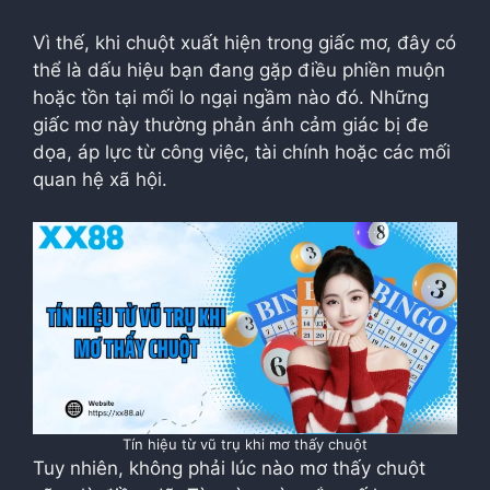
Vì thế, khi chuột xuất hiện trong giấc mơ, đây có
thể là dấu hiệu bạn đang gặp điều phiền muộn
hoặc tồn tại mối lo ngại ngầm nào đó. Những
giấc mơ này thường phản ánh cảm giác bị đe
dọa, áp lực từ công việc, tài chính hoặc các mối
quan hệ xã hội.
Tín hiệu từ vũ trụ khi mơ thấy chuột
Tuy nhiên, không phải lúc nào mơ thấy chuột