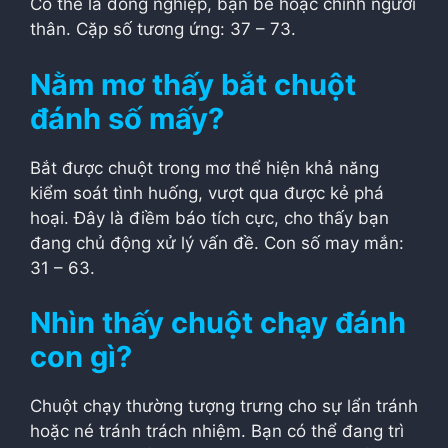
Có thể là đồng nghiệp, bạn bè hoặc chính người
thân. Cặp số tương ứng: 37 – 73.
Nằm mơ thấy bắt chuột
đánh số mấy?
Bắt được chuột trong mơ thể hiện khả năng
kiểm soát tình huống, vượt qua được kẻ phá
hoại. Đây là điềm báo tích cực, cho thấy bạn
đang chủ động xử lý vấn đề. Con số may mắn:
31 – 63.
Nhìn thấy chuột chạy đánh
con gì?
Chuột chạy thường tượng trưng cho sự lẩn tránh
hoặc né tránh trách nhiệm. Bạn có thể đang trì