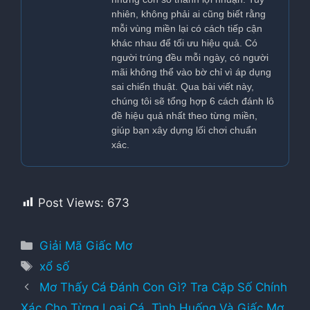
nhiên, không phải ai cũng biết rằng
mỗi vùng miền lại có cách tiếp cận
khác nhau để tối ưu hiệu quả. Có
người trúng đều mỗi ngày, có người
mãi không thể vào bờ chỉ vì áp dụng
sai chiến thuật. Qua bài viết này,
chúng tôi sẽ tổng hợp 6 cách đánh lô
đề hiệu quả nhất theo từng miền,
giúp bạn xây dựng lối chơi chuẩn
xác.
Post Views:
673
Danh
Giải Mã Giấc Mơ
mục
Thẻ
xổ số
Mơ Thấy Cá Đánh Con Gì? Tra Cặp Số Chính
Xác Cho Từng Loại Cá, Tình Huống Và Giấc Mơ