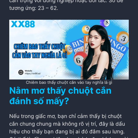
cẩn trọng với đồng nghiệp hoặc đối tác. Số đề
tương ứng: 23 – 62.
Chiêm bao thấy chuột cắn vào tay nghĩa là gì
Nằm mơ thấy chuột cắn
đánh số mấy?
Nếu trong giấc mơ, bạn chỉ cảm thấy bị chuột
cắn chung chung mà không rõ vị trí, đây là dấu
hiệu cho thấy bạn đang bị ai đó đâm sau lưng.